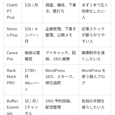
ChatG
$20 / 月
調査、構成、下書
まず 1 本で広く
PT
き、壁打ち
効率化したい
Plus
人
Notio
$10 / メ
企画管理、下書き
記事ストック
n Plus
ンバー /
整理、公開メモ
が散らかりや
月
すい人
Canva
価格は要
アイキャッチ、図
画像制作を速
Pro
確認
版、SNS 画像
くしたい人
Rank
$7.99 /
WordPress
WordPress を
Math
月
SEO、スキーマ、
使う個人ブロ
PRO
順位追跡
グ
年払いベー
ス
Buffer
$5 / 月 /
SNS 予約投稿、
告知の手間を
Essent
1チャン
配信整理
減らしたい人
ials
ネル